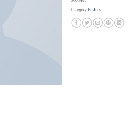
SKU:
N/A
Category:
Posters