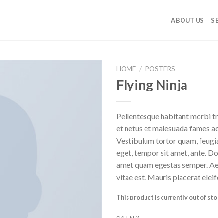
ABOUT US
S
HOME
/
POSTERS
Flying Ninja
Add to
wishlist
Pellentesque habitant morbi tr
et netus et malesuada fames ac
Vestibulum tortor quam, feugiat
eget, tempor sit amet, ante. Do
amet quam egestas semper. Aen
vitae est. Mauris placerat eleif
This product is currently out of st