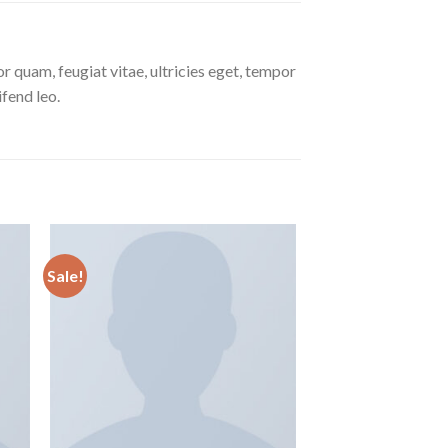
 quam, feugiat vitae, ultricies eget, tempor
ifend leo.
Sale!
 to
Add to
ist
wishlist