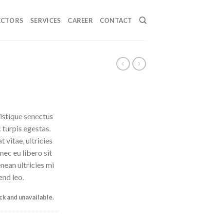
ECTORS
SERVICES
CAREER
CONTACT
istique senectus
 turpis egestas.
 vitae, ultricies
nec eu libero sit
ean ultricies mi
end leo.
ock and unavailable.